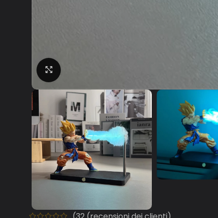
Clicca per ingrandire
(
32
(recensioni dei clienti)