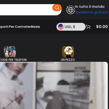
In tutto il mondo
Spedizione gratuita
$
0.00
USD, $
porti Per Controller
Moda
ODIE PER TELEFONI
UN PEZZO