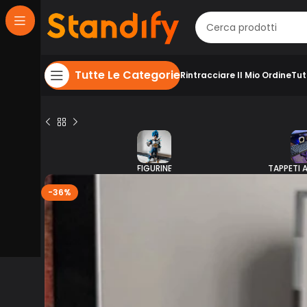
Tutte Le Categorie
Rintracciare Il Mio Ordine
Tut
FIGURINE
TAPPETI 
-36%
$
59.00
83.00
$