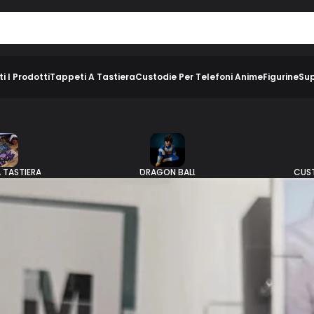
ti I Prodotti
Tappeti A Tastiera
Custodie Per Telefoni Anime
Figurine
Sup
A TASTIERA
DRAGON BALL
CUST