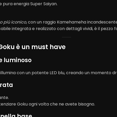
 e pura energia Super Saiyan.
o più iconico
, con un raggio Kamehameha incandescente ch
bile integrata e realizzato con dettagli vividi, è il pezzo f
Goku è un must have
e luminoso
i illumina con un potente LED blu, creando un momento 
grata
ante.
tenziare Goku ogni volta che ne avete bisogno.
 nella base