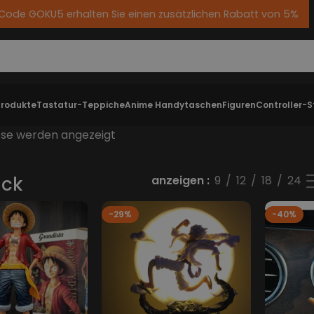
 Code GOKU5 erhalten Sie einen zusätzlichen Rabatt von 5%
Produkte
Tastatur-Teppiche
Anime Handytaschen
Figuren
Controller-
isse werden angezeigt
ück
anzeigen
9
12
18
24
-29%
-40%