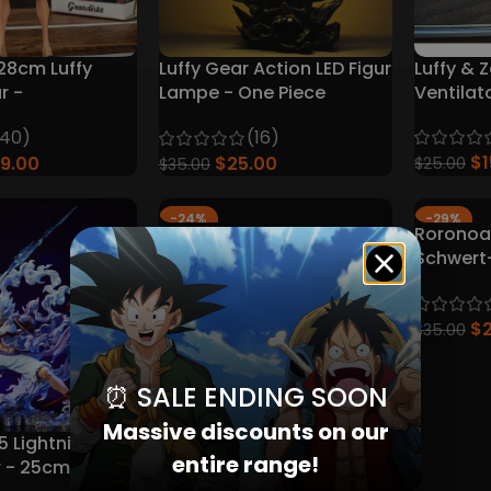
28cm Luffy
Luffy Gear Action LED Figur
Luffy & 
r -
Lampe - One Piece
Ventilat
eränderung
Collector's Edition
(40)
(16)
$
19.00
$
25.00
$
25.00
$
35.00
-24%
-29%
Monkey D. Luffy Gear 5
Roronoa 
Awakening Figur
Schwert-
Figur - 
$
13.00
$
17.00
Sammler
$
$
35.00
⏰ SALE ENDING SOON
Massive discounts on our
5 Lightning
entire range!
r - 25cm