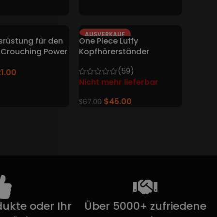
AUSVERKAUF
usrüstung für den
One Piece Luffy
T
 Crouching Power
Kopfhörerständer
(59)
21.00
Nicht mehr lieferbar
$
45.00
$
67.00
ukte oder Ihr
Über 5000+ zufriedene