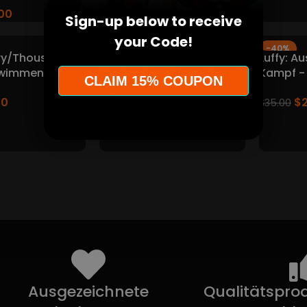
.00
Sign-up below to receive
your Code!
-52%
-40%
ry/Thousand
Luffy's Gear Power
Luffy: A
hwimmendes
Masterpiece Figur (15cm)
Kampf -
CLAIM 15% COUPON
NSTÜCK
Figur
$
13.00
00
$
$
27.00
$
35.00
Ausgezeichnete
Qualitätsprod