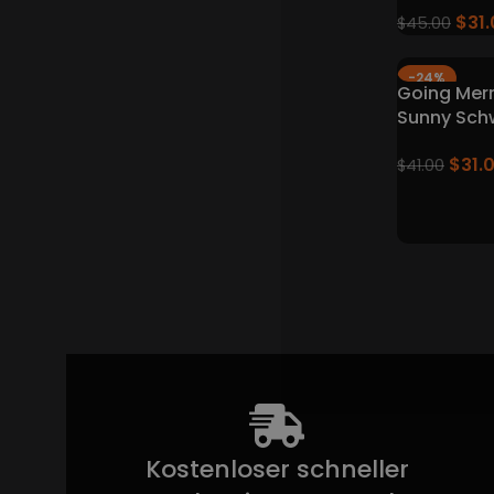
$
31
$
45.00
-24%
Going Mer
Sunny Sc
Boot - EI
$
31.
$
41.00
Kostenloser schneller