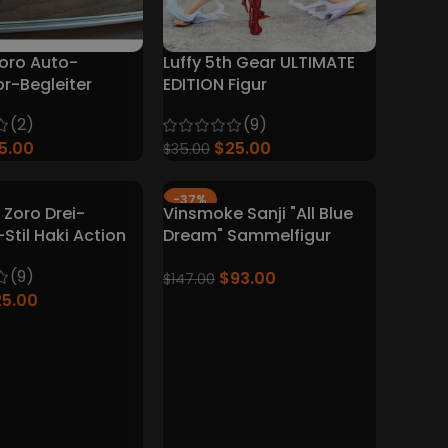
Zoro Auto-
Luffy 5th Gear ULTIMATE
or-Begleiter
EDITION Figur
(2)
(9)
15.00
$
25.00
$
35.00
-37%
Zoro Drei-
Vinsmoke Sanji "All Blue
Stil Haki Action
Dream" Sammelfigur
One Piece
37cm
(9)
$
93.00
stück (16 cm)
$
147.00
25.00