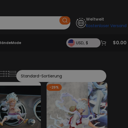
Weltweit
Kostenloser Versand
$
0.00
USD, $
Stände
Mode
-29%