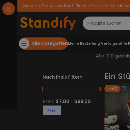
Unser großer Ausverkauf! Riesige Rabatte! Mit dem
Alle Kategorien
Meine Bestellung Verfolgen
Alle 
Alle 12 Ergebn
Ein St
Nach Preis Filtern
-46%
Preis:
$7.00
-
$98.00
Filter