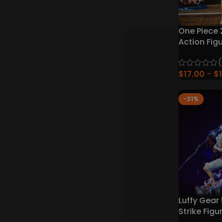
One Piece 
Action Figu
Gesichtsv
$
17.00
$
-31%
Luffy Gear 
Strike Figu