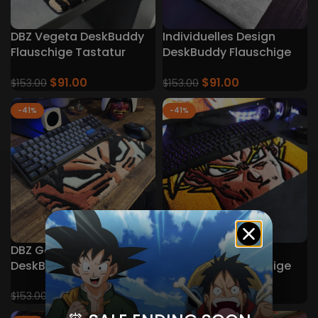
DBZ Vegeta DeskBuddy
Individuelles Design
Flauschige Tastatur
DeskBuddy Flauschige
Teppiche
Tastaturteppiche
$
91.00
$
91.00
$
153.00
$
153.00
-41%
-41%
DBZ Goku Schwarz
DBZ Goku Saiyan
DeskBuddy Flauschige
DeskBuddy Flauschige
Tastatur Teppiche
Tastatur Teppiche
$
91.00
$
91.00
$
153.00
$
153.00