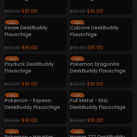
Tastaturteppiche
Tastaturteppiche
$
91.00
$
91.00
$
153.00
$
153.00
-41%
-41%
Eevee DeskBuddy
Cubone DeskBuddy
Flauschige
Flauschige
Tastaturteppiche
Tastaturteppiche
$
91.00
$
91.00
$
153.00
$
153.00
-41%
-41%
Psyduck DeskBuddy
Pokemon Dragonite
Flauschige
DeskBuddy Flauschige
Tastaturteppiche
Tastatur Teppiche
$
91.00
$
91.00
$
153.00
$
153.00
-41%
-41%
Pokemon - Espeon
Full Metal - Elric
DeskBuddy Flauschige
DeskBuddy Flauschige
Tastatur Teppiche
Tastaturteppiche
$
91.00
$
91.00
$
153.00
$
153.00
-41%
-41%
Pokemon - Haunter
Homer ZZZ DeskBuddy