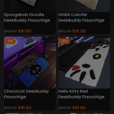
Spongebob Doodle
Ghibli Calcifer
DeskBuddy Flauschige
DeskBuddy Flauschige
Tastaturteppiche
Tastaturteppiche
$
91.00
$
91.00
$
153.00
$
153.00
-41%
-41%
Chococat DeskBuddy
Hello Kitty Red
Flauschige
DeskBuddy Flauschige
Tastaturteppiche
Tastatur Teppiche
$
91.00
$
91.00
$
153.00
$
153.00