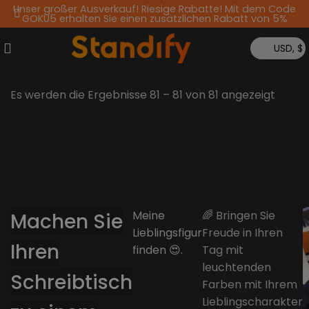
Unser großer Ausverkauf! Riesige Rabatte! Mit dem Code
GOKU5 erhalten Sie einen zusätzlichen Rabatt von 5%
USD, $
Es werden die Ergebnisse 81 – 81 von 81 angezeigt
Meine
🌈 Bringen Sie
Machen Sie
Lieblingsfigur
Freude in Ihren
Ihren
finden 😍.
Tag mit
leuchtenden
Schreibtisch
Farben mit Ihrem
Lieblingscharakter