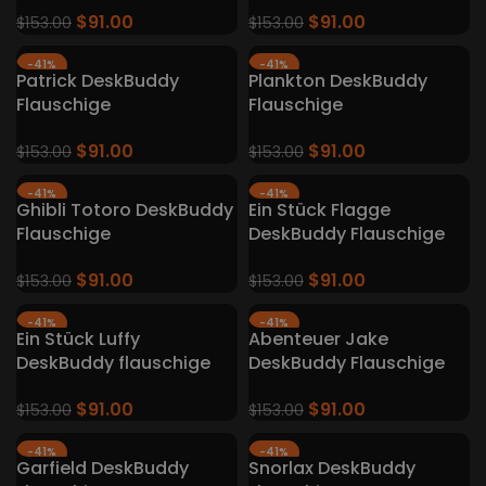
$
91.00
$
91.00
$
153.00
$
153.00
-41%
-41%
Patrick DeskBuddy
Plankton DeskBuddy
Flauschige
Flauschige
Tastaturteppiche
Tastaturteppiche
$
91.00
$
91.00
$
153.00
$
153.00
-41%
-41%
Ghibli Totoro DeskBuddy
Ein Stück Flagge
Flauschige
DeskBuddy Flauschige
Tastaturteppiche
Tastatur Teppiche
$
91.00
$
91.00
$
153.00
$
153.00
-41%
-41%
Ein Stück Luffy
Abenteuer Jake
DeskBuddy flauschige
DeskBuddy Flauschige
Tastatur Teppiche
Tastaturteppiche
$
91.00
$
91.00
$
153.00
$
153.00
-41%
-41%
Garfield DeskBuddy
Snorlax DeskBuddy