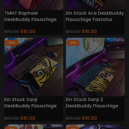
TMNT Raphael
Ein Stück Ace DeskBuddy
DeskBuddy Flauschige
Flauschige Tastatur
Tastatur Teppiche
Teppiche
$
91.00
$
91.00
$
153.00
$
153.00
-41%
-41%
Ein Stück Sanji
Ein Stück Sanji 2
DeskBuddy Flauschige
DeskBuddy Flauschige
Tastatur Teppiche
Tastatur Teppiche
$
91.00
$
91.00
$
153.00
$
153.00