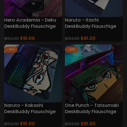
Hero Academia - Deku
Naruto - Itachi
DeskBuddy Flauschige
DeskBuddy Flauschige
Tastatur Teppiche
Tastatur Teppiche
$
91.00
$
91.00
$
153.00
$
153.00
-41%
-41%
Naruto - Kakashi
One Punch - Tatsumaki
DeskBuddy Flauschige
DeskBuddy Flauschige
Tastatur Teppiche
Tastaturteppiche
$
91.00
$
91.00
$
153.00
$
153.00