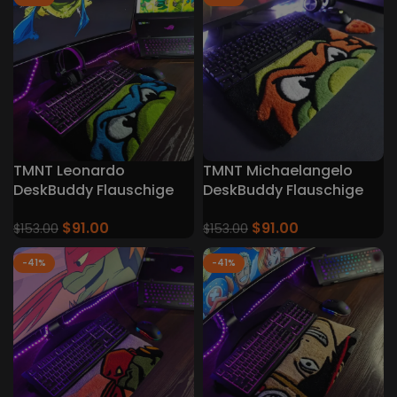
TMNT Leonardo
TMNT Michaelangelo
DeskBuddy Flauschige
DeskBuddy Flauschige
Tastatur Teppiche
Tastatur Teppiche
$
91.00
$
91.00
$
153.00
$
153.00
-41%
-41%