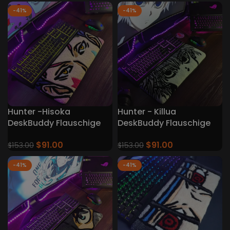
-41%
-41%
Hunter -Hisoka
Hunter - Killua
DeskBuddy Flauschige
DeskBuddy Flauschige
Tastaturteppiche
Tastaturteppiche
$
91.00
$
91.00
$
153.00
$
153.00
-41%
-41%