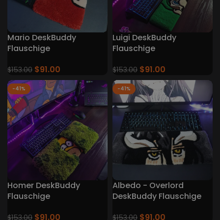
Mario DeskBuddy
Luigi DeskBuddy
Flauschige
Flauschige
Tastaturteppiche
Tastaturteppiche
$
91.00
$
91.00
$
153.00
$
153.00
-41%
-41%
Homer DeskBuddy
Albedo - Overlord
Flauschige
DeskBuddy Flauschige
Tastaturteppiche
Tastaturteppiche
$
91.00
$
91.00
$
153.00
$
153.00