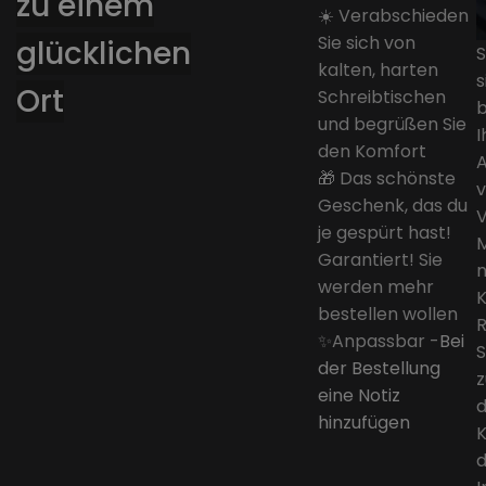
zu einem
☀️ Verabschieden
Sie sich von
glücklichen
S
kalten, harten
s
Ort
Schreibtischen
und begrüßen Sie
I
den Komfort
A
🎁 Das schönste
v
Geschenk, das du
V
je gespürt hast!
M
Garantiert! Sie
n
werden mehr
bestellen wollen
R
✨Anpassbar -
Bei
S
der Bestellung
z
eine Notiz
hinzufügen
K
d