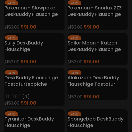
-41%
-41%
Pokemon - Slowpoke
Pokemon - Snorlax ZZZ
DeskBuddy Flauschige
DeskBuddy Flauschige
Tastaturteppiche
Tastatur Teppiche
$
91.00
$
91.00
$
153.00
$
153.00
-41%
-41%
Sully DeskBuddy
Sailor Moon - Katzen
Flauschige
DeskBuddy Flauschige
Tastaturteppiche
Tastatur Teppiche
$
91.00
$
91.00
$
153.00
$
153.00
-41%
-41%
DeskBuddy Flauschige
Alakazam DeskBuddy
Tastaturteppiche
Flauschige Tastatur
Teppiche
(4)
$
91.00
$
153.00
$
91.00
$
153.00
-41%
-41%
Tyranitar DeskBuddy
Spongebob DeskBuddy
Flauschige
Flauschige
Tastaturteppiche
Tastaturteppiche