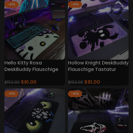
-41%
-41%
Hello Kitty Rosa
Hollow Knight DeskBuddy
DeskBuddy Flauschige
Flauschige Tastatur
Tastatur Teppiche
Teppiche
$
91.00
$
91.00
$
153.00
$
153.00
-41%
-41%