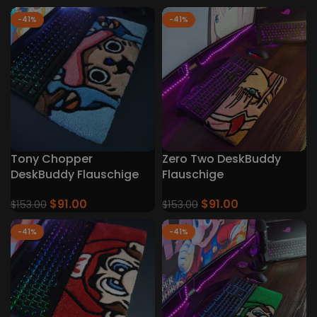
-41%
-41%
Tony Chopper
Zero Two DeskBuddy
DeskBuddy Flauschige
Flauschige
Tastaturteppiche
Tastaturteppiche
$
91.00
$
91.00
$
153.00
$
153.00
-41%
-41%