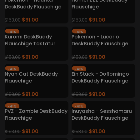
DeskBuddy Flauschige
Flauschige
Tastatur Teppiche
Tastaturteppiche
$
91.00
$
91.00
$
153.00
$
153.00
-41%
-41%
Kuromi DeskBuddy
Pokemon - Lucario
Flauschige Tastatur
DeskBuddy Flauschige
Teppiche
Tastatur Teppiche
$
91.00
$
91.00
$
153.00
$
153.00
-41%
-41%
Nyan Cat DeskBuddy
Ein Stück - Doflomingo
Flauschige
DeskBuddy Flauschige
Tastaturteppiche
Tastaturteppiche
$
91.00
$
91.00
$
153.00
$
153.00
-41%
-41%
PVZ - Zombie DeskBuddy
Inuyasha - Sesshomaru
Flauschige
DeskBuddy Flauschige
Tastaturteppiche
Tastatur Teppiche
$
91.00
$
91.00
$
153.00
$
153.00