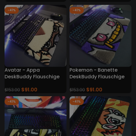
-41%
-41%
Avatar - Appa
Pokemon - Banette
DeskBuddy Flauschige
DeskBuddy Flauschige
Tastaturteppiche
Tastatur Teppiche
$
91.00
$
91.00
$
153.00
$
153.00
-41%
-41%