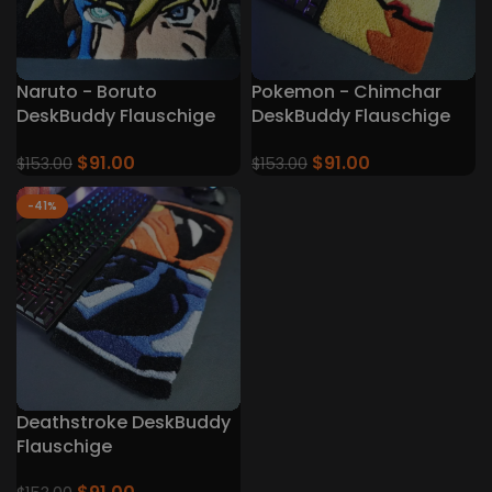
Naruto - Boruto
Pokemon - Chimchar
DeskBuddy Flauschige
DeskBuddy Flauschige
Tastatur Teppiche
Tastatur Teppiche
$
91.00
$
91.00
$
153.00
$
153.00
-41%
Deathstroke DeskBuddy
Flauschige
Tastaturteppiche