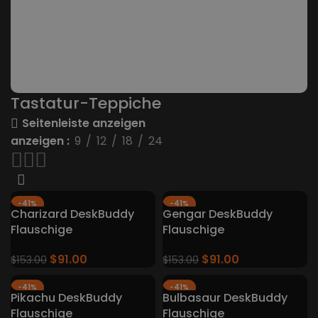
Pokemon
Keyboard-
Teppiche
0 Produkte
Tastatur-Teppiche
Seitenleiste anzeigen
anzeigen
9
12
18
24
-41%
-41%
Charizard DeskBuddy
Gengar DeskBuddy
Flauschige
Flauschige
Tastaturteppiche
Tastaturteppiche
$
91.00
$
91.00
$
153.00
$
153.00
-41%
-41%
Pikachu DeskBuddy
Bulbasaur DeskBuddy
Flauschige
Flauschige