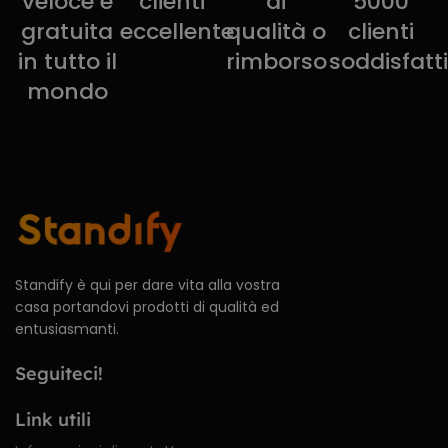
veloce e
clienti
di
5000
gratuita
eccellente
qualità o
clienti
in tutto il
rimborso
soddisfatti
mondo
Standify è qui per dare vita alla vostra
casa portandovi prodotti di qualità ed
entusiasmanti.
Seguiteci!
Link utili