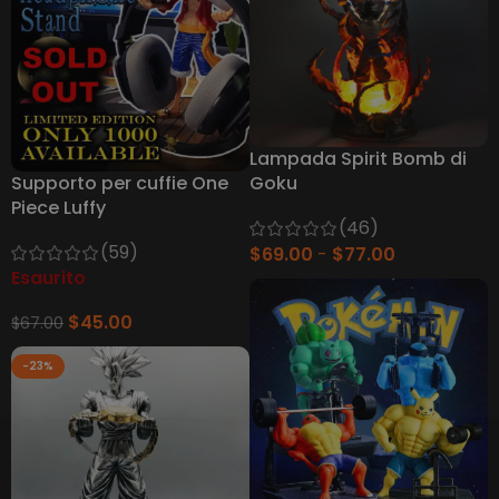
Lampada Spirit Bomb di
Supporto per cuffie One
Goku
Piece Luffy
(46)
(59)
$
69.00
$
77.00
Esaurito
$
45.00
$
67.00
-23%