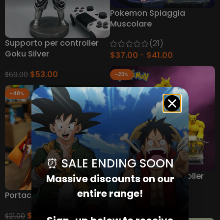
Pokemon Spiaggia
Muscolare
Supporto per controller
(21)
Goku Silver
$
37.00
$
41.00
$
53.00
$
69.00
-23%
-48%
⏰ SALE ENDING SOON
Supporto per controller
Massive discounts on our
Buff Pikachu
entire range!
Portachiavi DBZ
$
53.00
$
69.00
$
11.00
$
21.00