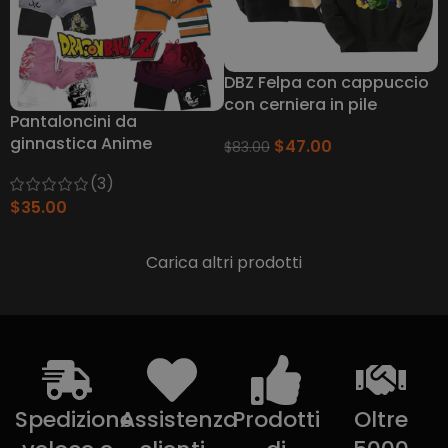
DBZ Felpa con cappuccio
con cerniera in pile
Pantaloncini da
ginnastica Anime
$
47.00
$
83.00
(3)
$
35.00
Carica altri prodotti
Spedizione
Assistenza
Prodotti
Oltre