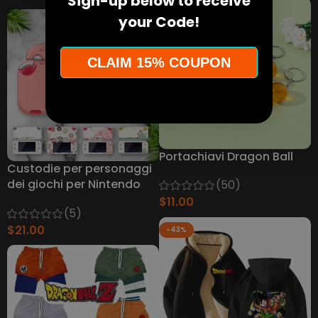
Sign-up below to receive
your Code!
CLAIM 15% COUPON
Portachiavi Dragon Ball
Custodie per personaggi
dei giochi per Nintendo
(50)
Switch Lite
$
11.00
(5)
$
21.00
-43%