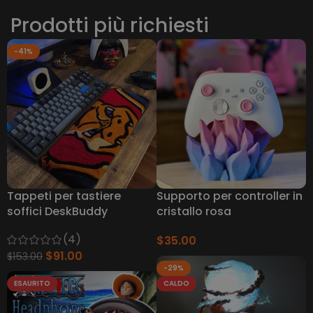
Prodotti più richiesti
-41%
Tappeti per tastiere
Supporto per controller in
soffici DeskBuddy
cristallo rosa
(4)
$
35.00
$
91.00
$
153.00
-29%
ESAURITO
CALDO