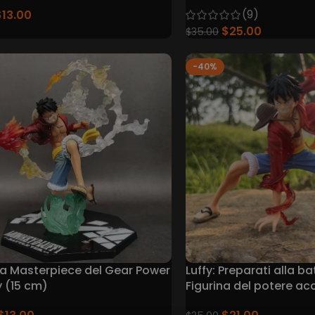
collezione (16 cm)
(9)
$
13.00
$
25.00
$
35.00
-40%
na Masterpiece del Gear Power
Luffy: Preparati alla ba
y (15 cm)
Figurina del potere a