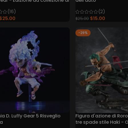
Gear - Edizione da collezione di
dell'auto
ece
(2)
(16)
$
15.00
$
25.00
$
25.00
-29%
a D. Luffy Gear 5 Risveglio
Figura d'azione di Ror
na
tre spade stile Haki - 