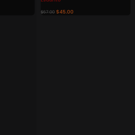
$
45.00
$
67.00