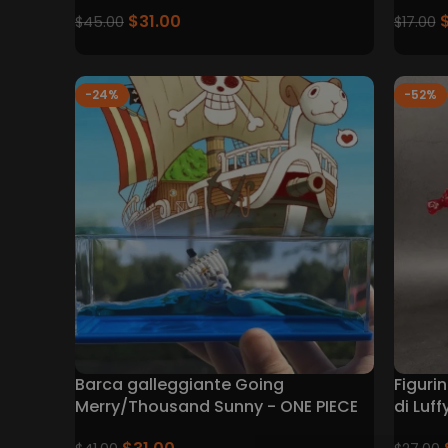
$
31.00
$
45.00
$
17.00
-24%
-52%
Barca galleggiante Going
Figuri
Merry/Thousand Sunny - ONE PIECE
di Luff