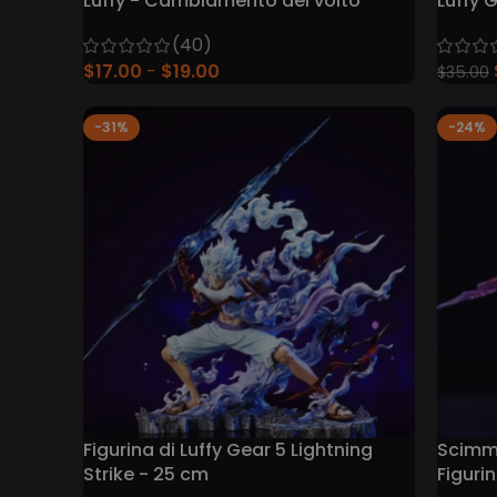
Luffy - Cambiamento del volto
Luffy 
One Pi
(40)
$
17.00
$
19.00
$
35.00
-31%
-24%
Figurina di Luffy Gear 5 Lightning
Scimmi
Strike - 25 cm
Figuri