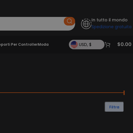
In tutto il mondo
Spedizione gratuita
$
0.00
USD, $
porti Per Controller
Moda
Filtra