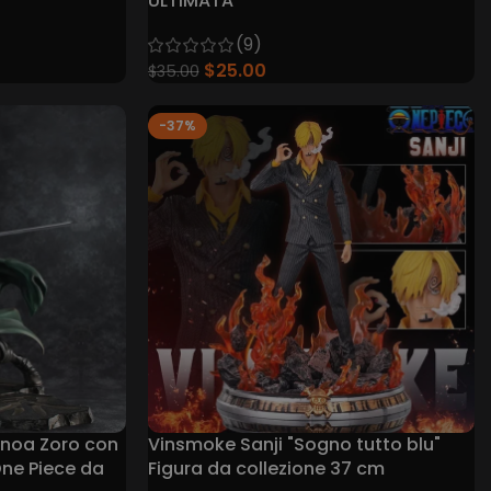
ULTIMATA
(9)
$
25.00
$
35.00
-37%
onoa Zoro con
Vinsmoke Sanji "Sogno tutto blu"
One Piece da
Figura da collezione 37 cm