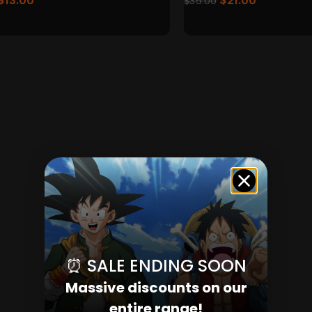
$
13.00
$
21.00
$
35.00
⏰ SALE ENDING SOON
Massive discounts on our
entire range!