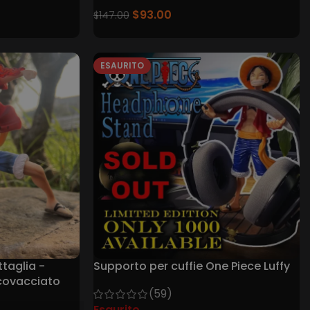
$
93.00
$
147.00
ESAURITO
ttaglia -
Supporto per cuffie One Piece Luffy
ccovacciato
(59)
Esaurito