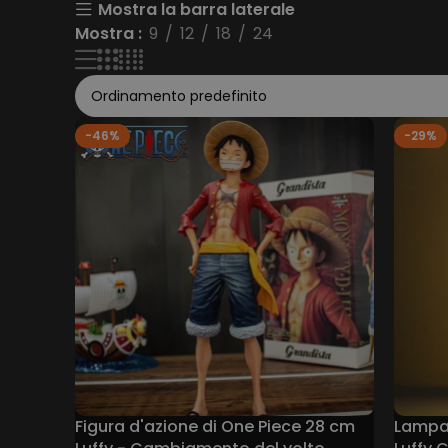
Mostra la barra laterale
Mostra
9
12
18
24
-46%
-29%
Figura d'azione di One Piece 28 cm
Lampad