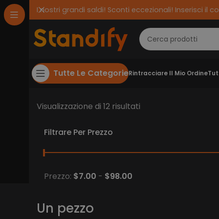
I nostri grandi saldi! Sconti eccezionali! Inserisci 
Tutte Le Categorie
Rintracciare Il Mio Ordine
Tut
Visualizzazione di 12 risultati
Filtrare Per Prezzo
Prezzo minimo
Prezzo massimo
Prezzo:
$7.00
-
$98.00
Un pezzo