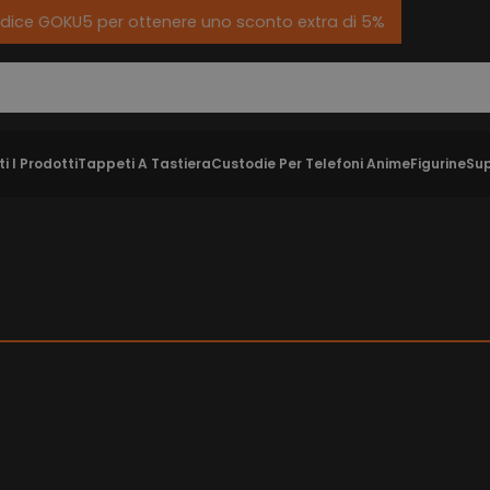
il codice GOKU5 per ottenere uno sconto extra di 5%
ti I Prodotti
Tappeti A Tastiera
Custodie Per Telefoni Anime
Figurine
Sup