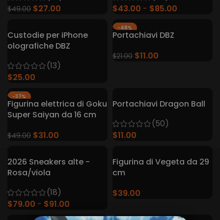
$
27.00
$
43.00
$
85.00
$
49.00
-48%
Custodie per iPhone
Portachiavi DBZ
olografiche DBZ
$
11.00
$
21.00
(13)
$
25.00
-37%
Figurina elettrica di Goku
Portachiavi Dragon Ball
Super Saiyan da 16 cm
(50)
$
31.00
$
11.00
$
49.00
2026 Sneakers alte -
Figurina di Vegeta da 29
Rosa/viola
cm
(18)
$
39.00
$
79.00
$
91.00