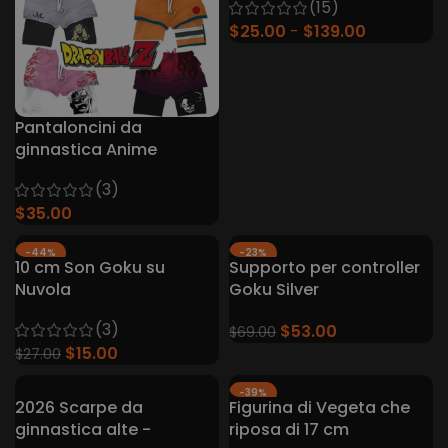
(15)
$
25.00
$
139.00
Pantaloncini da
ginnastica Anime
(3)
$
35.00
-44%
-23%
10 cm Son Goku su
Supporto per controller
Nuvola
Goku Silver
(3)
$
53.00
$
69.00
$
15.00
$
27.00
-39%
2026 Scarpe da
Figurina di Vegeta che
ginnastica alte -
riposa di 17 cm