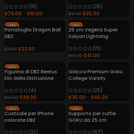
Blu/Aranges
(28)
(16)
$
25.00
$
79.00
$
91.00
$
41.00
-26%
-35%
Portafoglio Dragon Ball
26 cm Vegeta Super
DBZ
Saiyan Lightning
(15)
$
23.00
$
31.00
$
41.00
$
63.00
-54%
Figurina di DBZ Beerus
Giacca Premium Goku
Dio della Distruzione
College Varsity
(4)
(25)
$
29.00
$
35.00
$
45.00
$
63.00
-45%
-23%
Custodie per iPhone
Supporto per cuffie
CALDO
colorate DBZ
GOKU da 25 cm
(22)
(67)