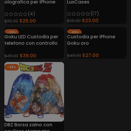
olografica per iPhone
LuxCases
Magsafe
(17)
(4)
$
23.00
$
25.00
$
35.00
$
35.00
-20%
-45%
Goku LED Custodia per
Custodia per iPhone
telefono con controllo
Goku oro
intelligente per
$
27.00
$
39.00
iPhone/Samsung
$
49.00
$
49.00
-46%
DBZ Borsa zaino con