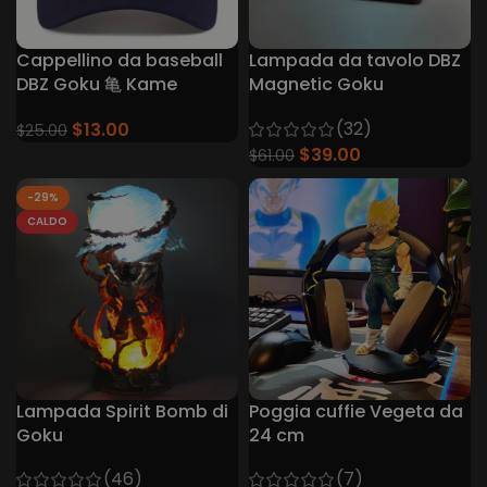
Cappellino da baseball
Lampada da tavolo DBZ
DBZ Goku 亀 Kame
Magnetic Goku
Kamehameha con
(32)
$
13.00
$
25.00
batteria integrata
$
39.00
$
61.00
-29%
CALDO
Lampada Spirit Bomb di
Poggia cuffie Vegeta da
Goku
24 cm
(46)
(7)