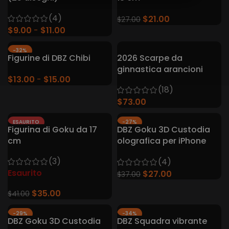
(4)
$
21.00
$
27.00
$
9.00
$
11.00
-32%
Figurine di DBZ Chibi
2026 Scarpe da
ginnastica arancioni
$
13.00
$
15.00
(18)
$
73.00
ESAURITO
-27%
Figurina di Goku da 17
DBZ Goku 3D Custodia
cm
olografica per iPhone
Magsafe
(3)
(4)
Esaurito
$
27.00
$
37.00
$
35.00
$
41.00
-29%
-34%
DBZ Goku 3D Custodia
DBZ Squadra vibrante