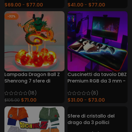
$
69.00
$
77.00
$
41.00
$
77.00
-32%
Lampada Dragon Ball Z
Cuscinetti da tavolo DBZ
Shenrong 7 sfere di
Premium RGB da 3 mm -
cristallo
19 disegni
(18)
(8)
$
71.00
$
31.00
$
73.00
$
105.00
Sfere di cristallo del
drago da 3 pollici