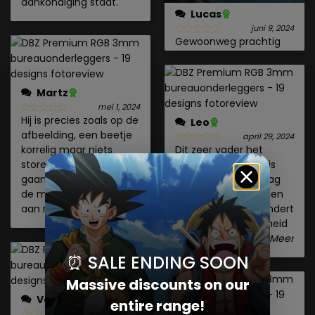
aankondiging staat.
Lucas
juni 9, 2024
Gewoonweg prachtig
Martz
mei 1, 2024
Hij is precies zoals op de
Leo
afbeelding, een beetje
april 29, 2024
korrelig maar niets
Dit zeer vader het
storends, de lampjes
ontwerp en de rgb is
gaan heel goed aan en
geweldig Ik zou graag
de muis voelt heel licht
een functie te komen
aan met de pad aan
waar het licht verandert
snel. Maar de waarheid
was niet expectin
...Meer
⏰ SALE ENDING SOON
Massive discounts on our
Vera
entire range!
april 24, 2024