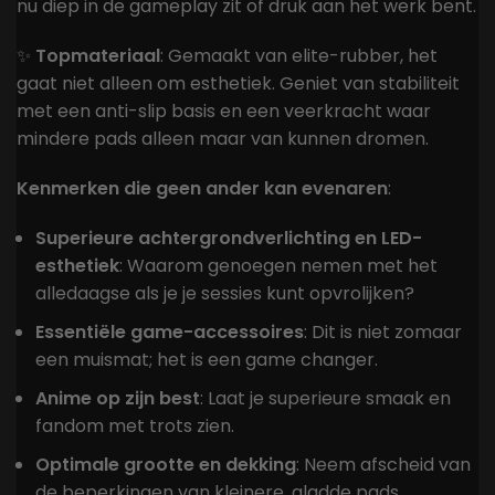
nu diep in de gameplay zit of druk aan het werk bent.
✨
Topmateriaal
: Gemaakt van elite-rubber, het
gaat niet alleen om esthetiek. Geniet van stabiliteit
met een anti-slip basis en een veerkracht waar
mindere pads alleen maar van kunnen dromen.
Kenmerken die geen ander kan evenaren
:
Superieure achtergrondverlichting en LED-
esthetiek
: Waarom genoegen nemen met het
alledaagse als je je sessies kunt opvrolijken?
Essentiële game-accessoires
: Dit is niet zomaar
een muismat; het is een game changer.
Anime op zijn best
: Laat je superieure smaak en
fandom met trots zien.
Optimale grootte en dekking
: Neem afscheid van
de beperkingen van kleinere, gladde pads.