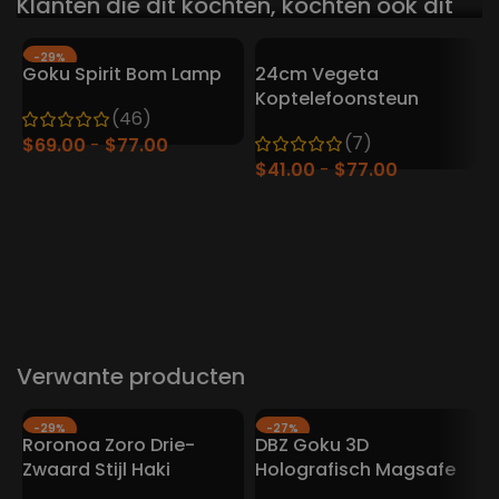
Klanten die dit kochten, kochten ook dit
-29%
Goku Spirit Bom Lamp
24cm Vegeta
HEET
Koptelefoonsteun
(46)
(7)
$
69.00
$
77.00
$
41.00
$
77.00
D
7
$
Verwante producten
-29%
-27%
Roronoa Zoro Drie-
DBZ Goku 3D
Zwaard Stijl Haki
Holografisch Magsafe
Actiefiguur - One Piece
iPhone hoesje