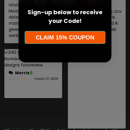
Uitstekende muismat!
Marc
Sign-up below to receive
Mooie getekende
april 13, 2024
details, supergoed
Mooi gewoon mooi is
your Code!
materiaal! Ik vond het
een felicitatie waard Ik
geweldig! Ik raad de
wilde er graag een als
aankoop aan!
deze een lange tijd
CLAIM 15% COUPON
geleden
Morris
maart 27, 2024