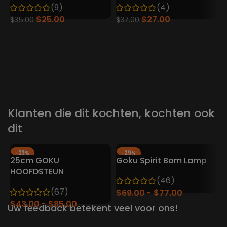
(9)
(4)
Verzamelobject (16 cm)
$
25.00
$
27.00
$
35.00
$
37.00
A
O
$
Klanten die dit kochten, kochten ook
dit
-23%
-29%
25cm GOKU
Goku Spirit Bom Lamp
D
HEET
HEET
HOOFDSTEUN
(46)
B
(67)
$
69.00
$
77.00
i
$
43.00
$
85.00
$
Uw feedback betekent veel voor ons!