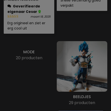
Snelle verzending goed
verpakt
Geverifieerde
eigenaar
Cesar
maart 18, 2025
Erg origineel en ziet er
erg cool uit
MODE
20 producten
BEELDJES
29 producten