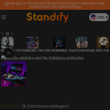
Onze grote uitverkoop! Enorme kortingen! Gebruik code
GOKU5 voor 5% extra korting
USD, $
BEELDJES
TOETSENBORD TAPIJTEN
DRAKENBAL
TELEFOONHOESJES
EEN STUK
Klik om te vergroten
(
8
(klantbeoordelingen)