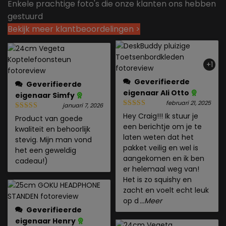
Enkele prachtige foto's die onze klanten ons hebben
gestuurd
Bekijk meer klantbeoordelingen >
+1
Geverifieerde
Geverifieerde
eigenaar
Ali Otto
eigenaar
Simfy
februari 21, 2025
januari 7, 2026
Hey Craig!!! Ik stuur je
Product van goede
een berichtje om je te
kwaliteit en behoorlijk
laten weten dat het
stevig. Mijn man vond
pakket veilig en wel is
het een geweldig
aangekomen en ik ben
cadeau!)
er helemaal weg van!
Het is zo squishy en
zacht en voelt echt leuk
op d
...Meer
Geverifieerde
eigenaar
Henry