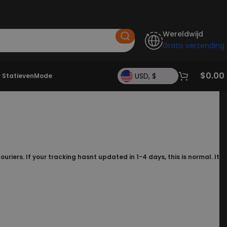
Wereldwijd
Gratis verzending
$
0.00
USD, $
r Statieven
Mode
riers. If your tracking hasnt updated in 1-4 days, this is normal. It