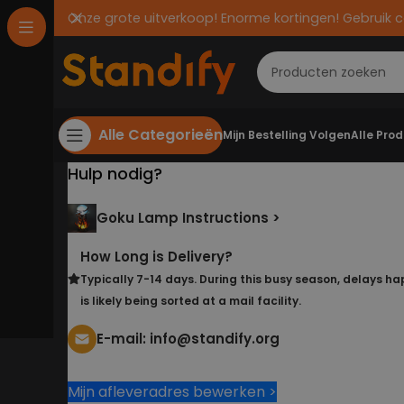
Onze grote uitverkoop! Enorme kortingen! Gebruik 
Alle Categorieën
Mijn Bestelling Volgen
Alle Pro
Hulp nodig?
Goku Lamp Instructions >
How Long is Delivery?
Typically 7-14 days. During this busy season, delays hap
is likely being sorted at a mail facility.
E-mail:
info@standify.org
Mijn afleveradres bewerken >