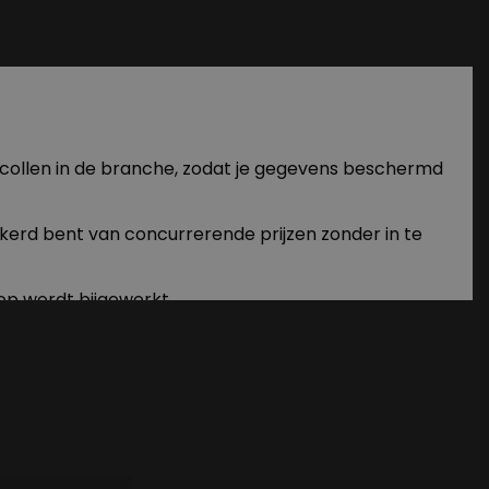
otocollen in de branche, zodat je gegevens beschermd
kerd bent van concurrerende prijzen zonder in te
op wordt bijgewerkt.
en in onze producten.
ante winkelervaring te bieden.