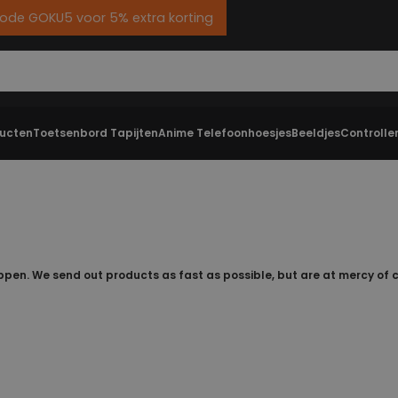
code GOKU5 voor 5% extra korting
ducten
Toetsenbord Tapijten
Anime Telefoonhoesjes
Beeldjes
Controlle
pen. We send out products as fast as possible, but are at mercy of cou