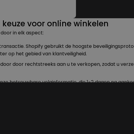
 keuze voor online winkelen
door in elk aspect:
w transactie. Shopify gebruikt de hoogste beveiligingspr
er op het gebied van klantveiligheid.
oor door rechtstreeks aan u te verkopen, zodat u verze
t onze betrouwbare volginformatie, die 1-2 dagen na aanko
 de sociale media en van beïnvloeders voor extra vertrouw
om zowel uitstekende producten als een veilige, transpar