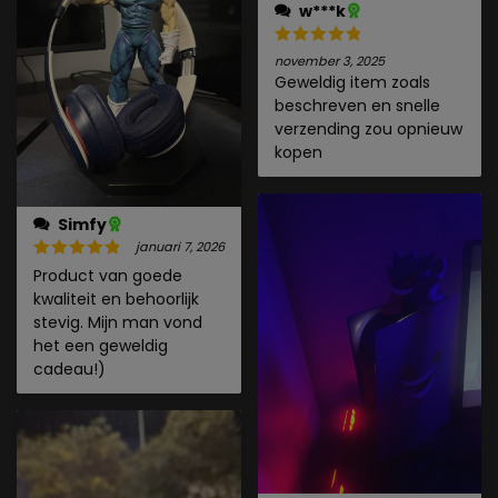
w***k
november 3, 2025
Geweldig item zoals
beschreven en snelle
verzending zou opnieuw
kopen
Simfy
januari 7, 2026
Product van goede
kwaliteit en behoorlijk
stevig. Mijn man vond
het een geweldig
cadeau!)