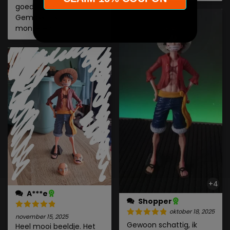
goede kwaliteit.
Gemakkelijk te
monteren.
+4
A***e
Shopper
oktober 18, 2025
november 15, 2025
Gewoon schattig, ik
Heel mooi beeldje. Het