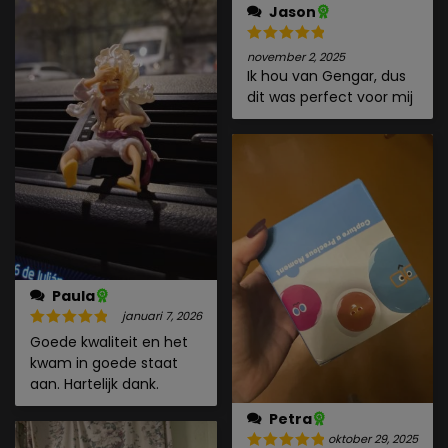
Jason
november 2, 2025
Ik hou van Gengar, dus
dit was perfect voor mij
Paula
januari 7, 2026
Goede kwaliteit en het
kwam in goede staat
aan. Hartelijk dank.
Petra
oktober 29, 2025