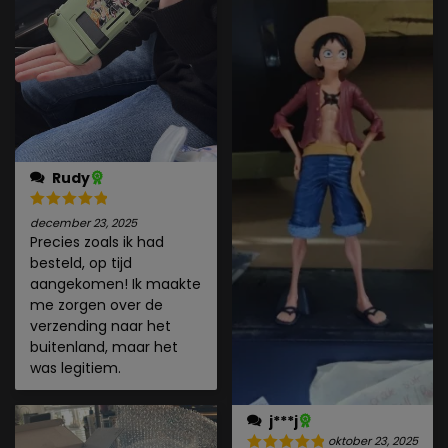
Rudy
december 23, 2025
Precies zoals ik had
besteld, op tijd
aangekomen! Ik maakte
me zorgen over de
verzending naar het
buitenland, maar het
was legitiem.
j***j
oktober 23, 2025