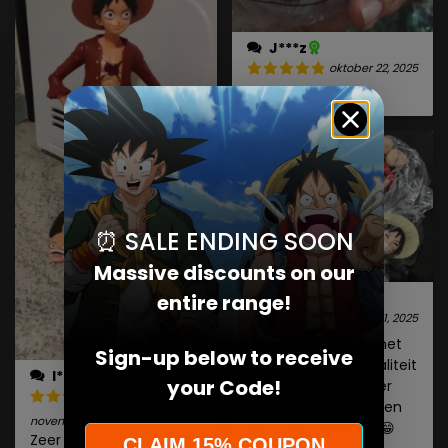
J***z
oktober 22, 2025
Zeer goed
⏰ SALE ENDING SOON
Massive discounts on our
A***s
entire range!
oktober 21, 2025
Zeer goed, ik vond het
Sign-up below to receive
echt leuk en de kwaliteit
I***e
your Code!
die te zien is, is meer
dan perfect, tevreden
november 19, 2025
met mijn aankoop 😁
Zeer goed product, zeer
CLAIM 15% COUPON