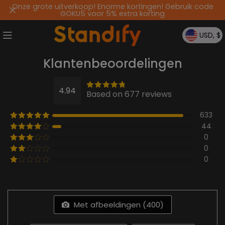
Onze grote uitverkoop! Enorme kortingen! Gebruik code
GOKU5 voor 5% extra korting
USD, $
Klantenbeoordelingen
4.94
Based on 677 reviews
633
44
0
0
0
Met afbeeldingen (
400
)