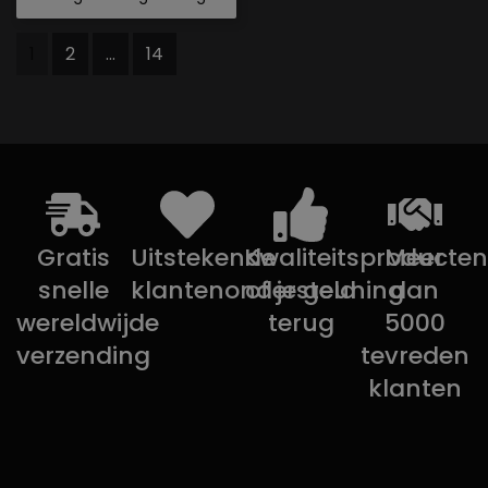
1
2
...
14
Gratis
Uitstekende
Kwaliteitsproducten
Meer
snelle
klantenondersteuning
of je geld
dan
wereldwijde
terug
5000
verzending
tevreden
klanten