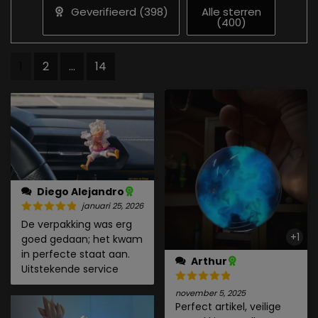
Geverifieerd (
398
)
Alle sterren
(
400
)
1
2
...
14
Diego Alejandro
januari 25, 2026
De verpakking was erg
+1
goed gedaan; het kwam
in perfecte staat aan.
Arthur
Uitstekende service
november 5, 2025
Perfect artikel, veilige