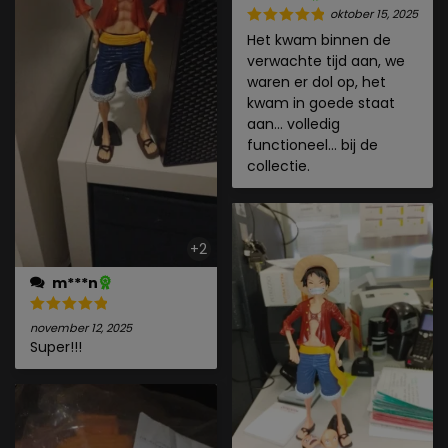
oktober 15, 2025
Het kwam binnen de
verwachte tijd aan, we
waren er dol op, het
kwam in goede staat
aan... volledig
functioneel... bij de
collectie.
+2
m***n
november 12, 2025
Super!!!