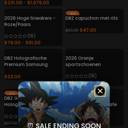
$
231.00
$
1,679.00
-43%
2026 Hoge Sneakers -
DBZ capuchon met rits
Roze/Paars
$
47.00
$
83.00
(18)
$
79.00
$
91.00
DBZ Holografische
2026 Oranje
Premium Samsung
sportschoenen
hoesjes
(18)
$
23.00
$
73.00
-27%
-29%
DBZ Goku 3D
DBZ Goku 3D
Holografisch Magsafe
Holografisch Magsafe
iPhone hoesje
iPhone hoesje
(4)
(4)
$
27.00
$
25.00
$
37.00
$
35.00
⏰ SALE ENDING SOON