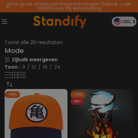
Onze grote uitverkoop! Enorme kortingen! Gebruik code
GOKU5 voor 5% extra korting
USD, $
Toont alle 20 resultaten
Mode
Zijbalk weergeven
Toon
9
12
18
24
-48%
-29%
HEET