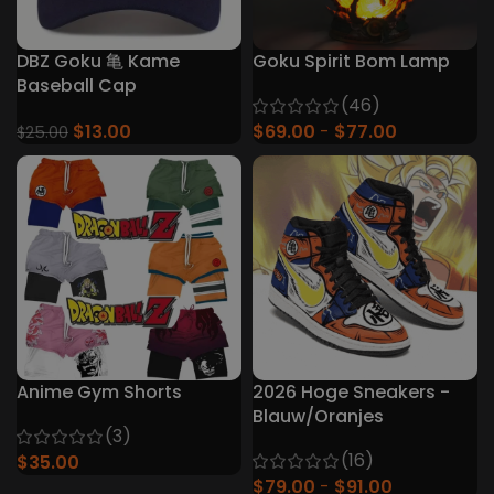
DBZ Goku 亀 Kame
Goku Spirit Bom Lamp
Baseball Cap
(46)
$
13.00
$
69.00
$
77.00
$
25.00
Anime Gym Shorts
2026 Hoge Sneakers -
Blauw/Oranjes
(3)
(16)
$
35.00
$
79.00
$
91.00