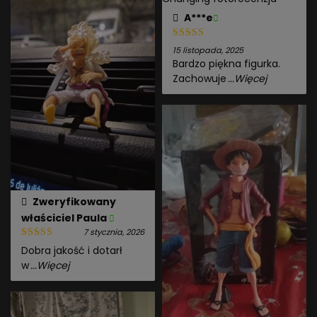
A***e
15 listopada, 2025
Bardzo piękna figurka.
Zachowuje
...Więcej
Zweryfikowany
właściciel
Paula
7 stycznia, 2026
Dobra jakość i dotarł
w
...Więcej