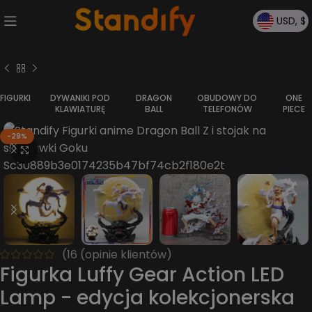
USD, $
FIGURKI
DYWANIKI POD
DRAGON
OBUDOWY DO
ONE
KLAWIATURĘ
BALL
TELEFONÓW
PIECE
-29%
Kliknij, aby powiększyć
(
16
(opinie klientów)
Figurka Luffy Gear Action LED
Lamp - edycja kolekcjonerska