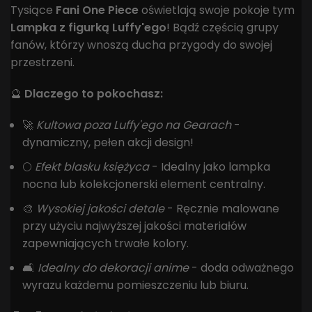
Tysiące
Fani One Piece
oświetlają swoje pokoje tym
Lampka z figurką Luffy'ego
! Bądź częścią grupy
fanów, którzy wnoszą ducha przygody do swojej
przestrzeni.
🔮
Dlaczego to pokochasz:
🚀
Kultowa poza Luffy'ego na Gearach
-
dynamiczny, pełen akcji design!
🌕
Efekt blasku księżyca
- Idealny jako lampka
nocna lub kolekcjonerski element centralny.
🎨
Wysokiej jakości detale
- Ręcznie malowane
przy użyciu najwyższej jakości materiałów
zapewniających trwałe kolory.
🛋️
Idealny do dekoracji anime
- doda odważnego
wyrazu każdemu pomieszczeniu lub biuru.