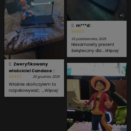
+1
m***d
23 października, 2025
Niesamowity prezent
świąteczny dla
...Więcej
Zweryfikowany
właściciel
Candace
20 grudnia, 2025
Właśnie skończyłem to
rozpakowywać;
...Więcej