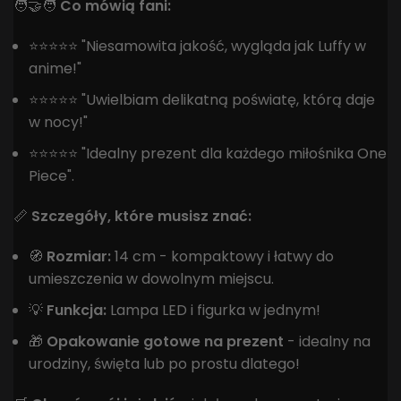
🧑‍🤝‍🧑
Co mówią fani:
⭐️⭐️⭐️⭐️⭐️ "Niesamowita jakość, wygląda jak Luffy w
anime!"
⭐️⭐️⭐️⭐️⭐️ "Uwielbiam delikatną poświatę, którą daje
w nocy!"
⭐️⭐️⭐️⭐️⭐️ "Idealny prezent dla każdego miłośnika One
Piece".
📏
Szczegóły, które musisz znać:
🧭
Rozmiar:
14 cm - kompaktowy i łatwy do
umieszczenia w dowolnym miejscu.
💡
Funkcja:
Lampa LED i figurka w jednym!
🎁
Opakowanie gotowe na prezent
- idealny na
urodziny, święta lub po prostu dlatego!