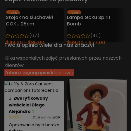
-23%
-29%
Stojak na słuchawki
Lampa Goku Spirit
L
GORĄCY
GORĄCY
GOKU 25cm
Bomb
M
(67)
(46)
w
$
43.00
$
85.00
$
69.00
$
77.00
$
Twoja opinia wiele dla nas znaczy!
Kilka wspaniałych zdjęć przesłanych przez naszych
klientów
Zobacz więcej opinii klientów >
Zweryfikowany
właściciel
Diego
Alejandro
25 stycznia, 2026
Opakowanie było bardzo