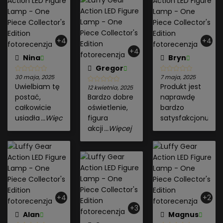
+4
+4
+4
Nina
Bryn
Gregor
30 maja, 2025
7 maja, 2025
Uwielbiam tę
Produkt jest
12 kwietnia, 2025
postać,
Bardzo dobre
naprawdę
całkowicie
oświetlenie,
bardzo
usiadła
...Więcej
figura
satysfakcjonując
akcji
...Więcej
+4
+2
+3
Alan
Magnus