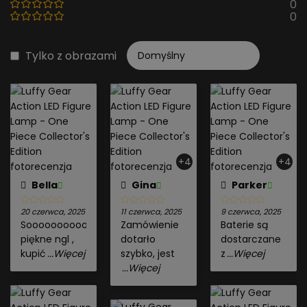
0
0
Tylko z obrazami
+4
+4
Bella
Gina
Parker
20 czerwca, 2025
11 czerwca, 2025
9 czerwca, 2025
Sooooooooooo
Zamówienie
Baterie są
piękne ngl ,
dotarło
dostarczane
kupić
...Więcej
szybko, jest
z
...Więcej
...Więcej