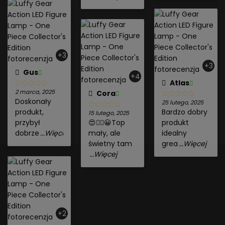
+3
+3
Gus
+4
Atlas
2 marca, 2025
Cora
Doskonały
25 lutego, 2025
produkt,
Bardzo dobry
15 lutego, 2025
przybył
😍👍🏻😀Top
produkt
dobrze
...Więcej
mały, ale
idealny
świetny tam
grea
...Więcej
...Więcej
+2