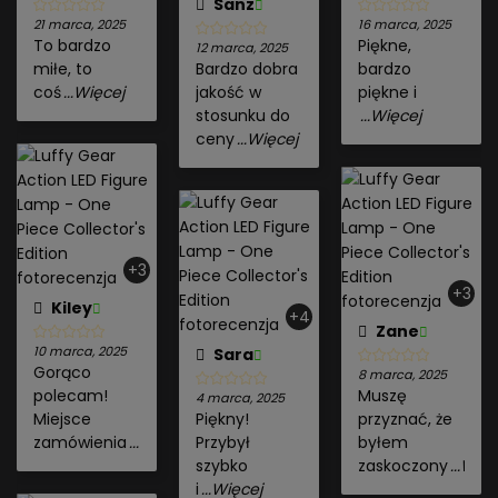
Sanz
21 marca, 2025
16 marca, 2025
To bardzo
Piękne,
12 marca, 2025
miłe, to
Bardzo dobra
bardzo
coś
...Więcej
jakość w
piękne i
stosunku do
...Więcej
ceny
...Więcej
+3
+3
Kiley
+4
Zane
10 marca, 2025
Sara
Gorąco
8 marca, 2025
polecam!
Muszę
4 marca, 2025
Miejsce
Piękny!
przyznać, że
zamówienia
...Więcej
Przybył
byłem
szybko
zaskoczony
...Więc
i
...Więcej