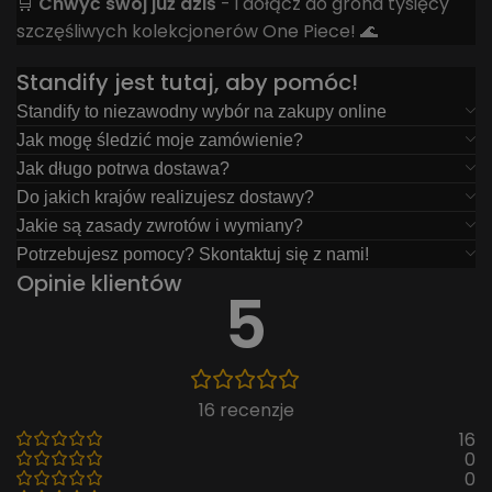
🛒
Chwyć swój już dziś
- i dołącz do grona tysięcy
szczęśliwych kolekcjonerów One Piece! 🌊
Standify jest tutaj, aby pomóc!
Standify to niezawodny wybór na zakupy online
Jak mogę śledzić moje zamówienie?
Jak długo potrwa dostawa?
Do jakich krajów realizujesz dostawy?
Jakie są zasady zwrotów i wymiany?
Potrzebujesz pomocy? Skontaktuj się z nami!
Opinie klientów
5
16 recenzje
16
0
0