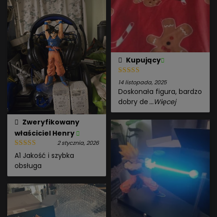
Kupujący
14 listopada, 2025
Doskonała figura, bardzo
dobry de
...Więcej
Zweryfikowany
właściciel
Henry
2 stycznia, 2026
A1 Jakość i szybka
obsługa