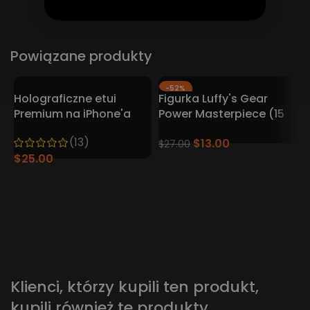
Powiązane produkty
-52%
Holograficzne etui
Figurka Luffy's Gear
Premium na iPhone'a
Power Masterpiece (15
DBZ
cm)
(13)
$
13.00
$
27.00
$
25.00
F
L
$
Klienci, którzy kupili ten produkt,
kupili również te produkty