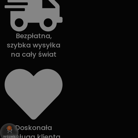
Bezpłatna,
szybka wysyłka
na cały świat
Doskonała
0
obsługa klienta
Wózek