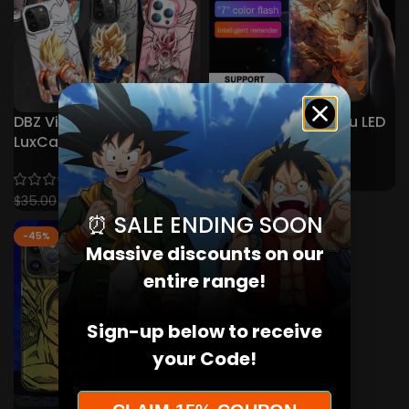
DBZ Vibrant Squad
Etui na telefon Goku LED
LuxCases
Smart Control do
iPhone/Samsung
(17)
$
39.00
$
49.00
$
23.00
$
35.00
⏰ SALE ENDING SOON
-45%
Massive discounts on our
entire range!
Sign-up below to receive
your Code!