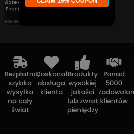
CLAIM 15% COUPON
Złote etui Goku na
iPhone'a
$
27.00
$
49.00
Bezpłatna,
Doskonała
Produkty
Ponad
szybka
obsługa
wysokiej
5000
wysyłka
klienta
jakości
zadowolo
na cały
lub zwrot
klientów
świat
pieniędzy