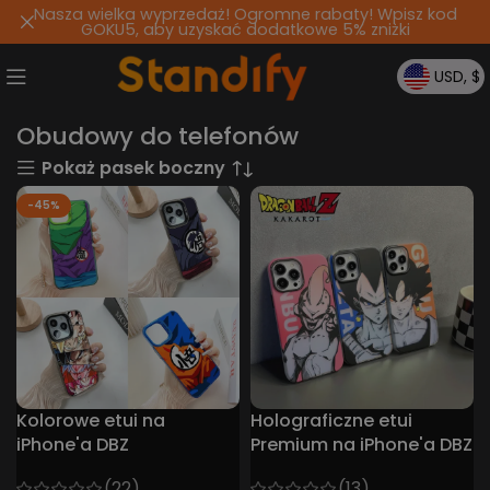
Nasza wielka wyprzedaż! Ogromne rabaty! Wpisz kod
GOKU5, aby uzyskać dodatkowe 5% zniżki
USD, $
Obudowy do telefonów
Pokaż pasek boczny
-45%
Kolorowe etui na
Holograficzne etui
iPhone'a DBZ
Premium na iPhone'a DBZ
(22)
(13)