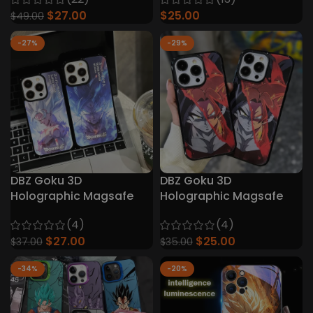
$
27.00
$
25.00
$
49.00
-27%
-29%
DBZ Goku 3D
DBZ Goku 3D
Holographic Magsafe
Holographic Magsafe
Etui na iPhone'a
Etui na iPhone'a
(4)
(4)
$
27.00
$
25.00
$
37.00
$
35.00
-34%
-20%